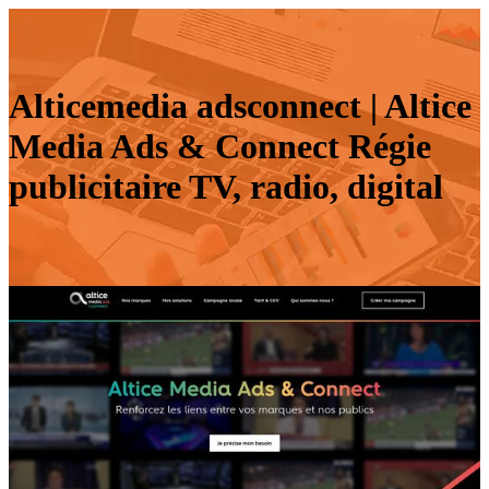
Alticemedia adsconnect | Altice
Media Ads & Connect Régie
pub­licitai­re TV, radio, digital