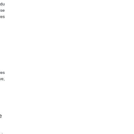
 du
ise
les
les
ve,
e