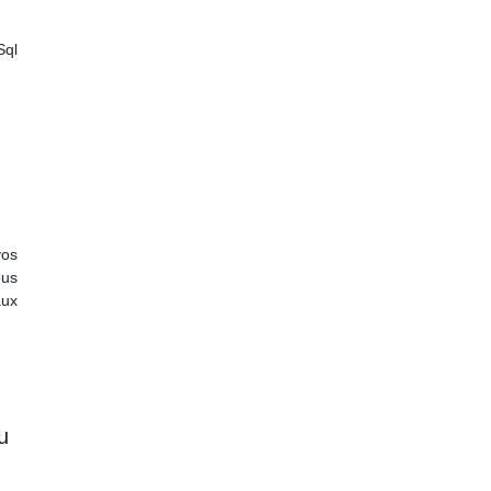
Sql
vos
ous
aux
u