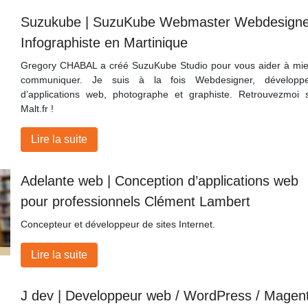
Suzukube | SuzuKube Webmaster Webdesigne
Infog­raphiste en Martinique
Gregory CHABAL a créé SuzuKube Studio pour vous aider à mi
communiquer. Je suis à la fois Webdesigner, développ
d’applications web, photographe et graphiste. Retrouvezmoi 
Malt.fr !
Lire la suite
Adelante web | Conception d’applica­tions web
pour profes­sion­nels Clément Lambert
Concepteur et développeur de sites Internet.
Lire la suite
J dev | Developpeur web / WordPress / Magen