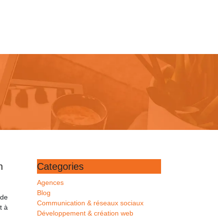
n
Categories
Agences
Blog
de
Communication & réseaux sociaux
t à
Développement & création web